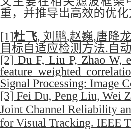
文主要在相关滤波框架
重，并推导出高效的优化
[1]
杜飞
,
刘鹏
,
赵巍
,
唐降
目标自适应检测方法
.
自
[2]
Du F, Liu P, Zhao W, et
feature weighted correlation
Signal Processing: Image 
[3] Fei Du, Peng Liu, Wei 
Joint Channel Reliability an
for Visual Tracking
.
IEEE Tr