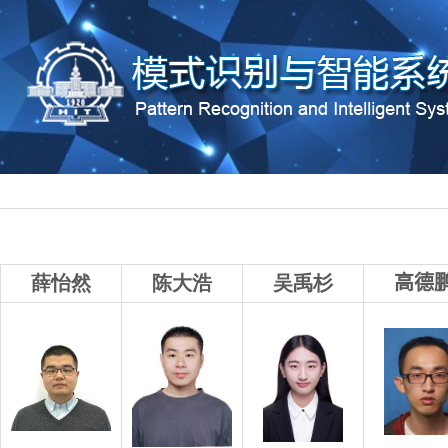
薛怡然
陈大浩
吴禹杉
高德