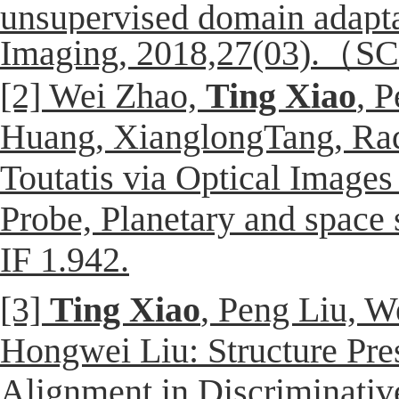
unsupervised domain adaptat
Imaging, 2018,27(03).（S
[2] Wei Zhao,
Ting Xiao
, 
Huang, XianglongTang, Rad
Toutatis via Optical Image
Probe, Planetary and space 
IF
1.942.
[3]
Ting Xiao
, Peng Liu, W
Hongwei Liu: Structure Pres
Alignment in Discriminativ