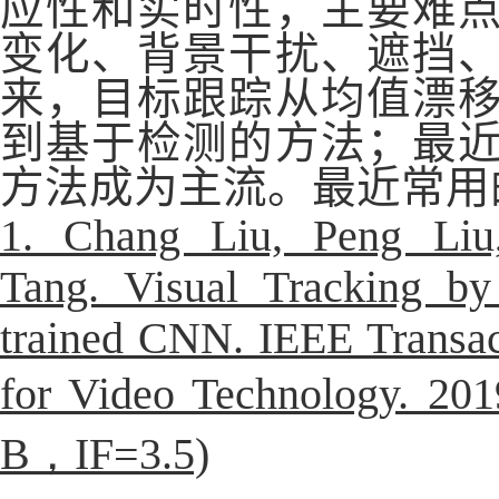
应性和实时性，主要难
变化、背景干扰、遮挡
来，目标跟踪从均值漂
到基于检测的方法；最
方法成为主流。最近常用
1. Chang Liu, Peng Liu
Tang. Visual Tracking by 
trained CNN. IEEE Transac
for Video Technology
B，IF=3.5)