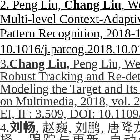
2. Peng Liu,
Chang Liu
,
We
Multi-level Context-Adaptiv
Pattern Recognition, 2018-
10.1016/
j.patcog.2018.10.0
3.
Chang Liu,
Peng Liu, We
Robust Tracking and Re-det
Modeling the Target and It
on Multimedia, 2018, vol. 2
EI, IF: 3.509, DOI: 10.11
4.
刘畅
,
赵巍
,
刘鹏
,
唐降