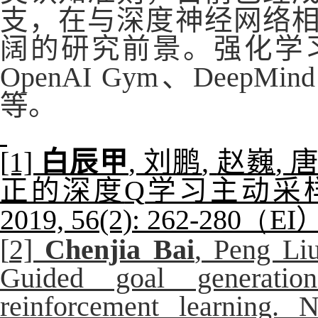
支，在与深度神经网络
阔的研究前景。强化学
OpenAI Gym
、
DeepMind
等。
[1]
白辰甲
,
刘鹏
,
赵巍
,
正的深度
Q
学习主动采
2019, 56(2): 262-280（
EI
[
2]
Chenjia Bai
, Peng Li
Guided goal generation
reinforcement learning. 