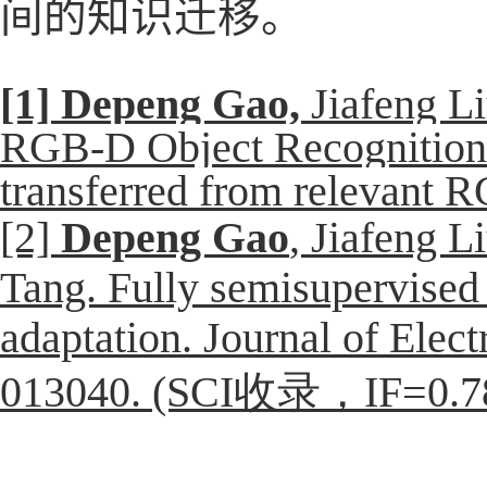
间的知识迁移。
[1] Depeng Gao,
Jiafeng L
RGB-D Object Recognition
transferred from relevant
[2]
Depeng Gao
,
Jiafeng L
Tang. Fully semisupervised
adaptation. Journal of Elec
013040. (SCI收录，IF=0.7