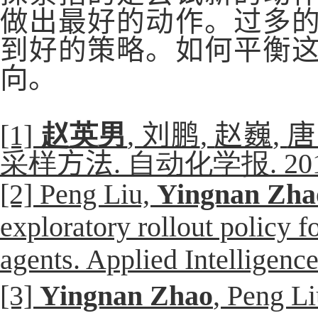
做出最好的动作。过多
到好的策略。如何平衡
向。
[1]
赵英男
,
刘鹏
,
赵巍
,
唐
采样
方法
. 自动化学报
. 20
[2] Peng Liu,
Yingnan Zha
exploratory rollout policy f
agents. Applied Intelligenc
[3]
Yingnan Zhao
, Peng L