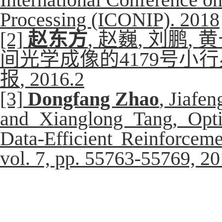
International Conference o
Processing (ICONIP). 2018
[2]
赵东方
,
赵巍
,
刘鹏
,
黄
间光学成像的
4179
号小行
报
, 2016.2
[3]
Dongfang Zhao
, Jiafe
and Xianglong Tang, Opti
Data-Efficient Reinforcem
vol. 7, pp. 55763-5576