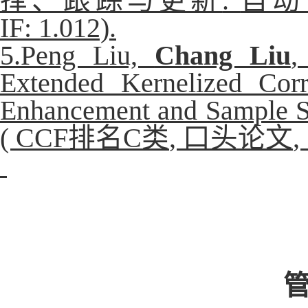
择、跟踪与更新
.
自动
IF:
1.012).
5.Peng Liu,
Chang Liu
,
Extended Kernelized Corr
Enhancement and Sample Se
( CCF
排名
C
类
,
口头论文
,