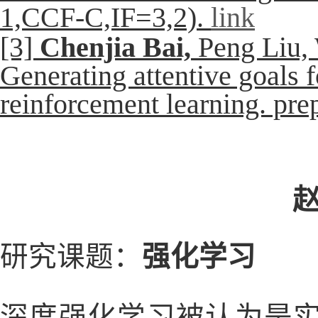
1,CCF-C,IF=3,2).
link
[3]
Chenjia Bai,
Peng Liu, 
Generating attentive goals f
reinforcement learning. pre
研究课题：
强化学习
深度强化学习被认为是